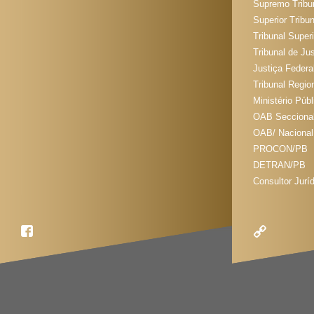
Supremo Tribun
Superior Tribun
Tribunal Super
Tribunal de Ju
Justiça Federa
Tribunal Regio
Ministério Púb
OAB Seccional
OAB/ Nacional
PROCON/PB
DETRAN/PB
Consultor Jur